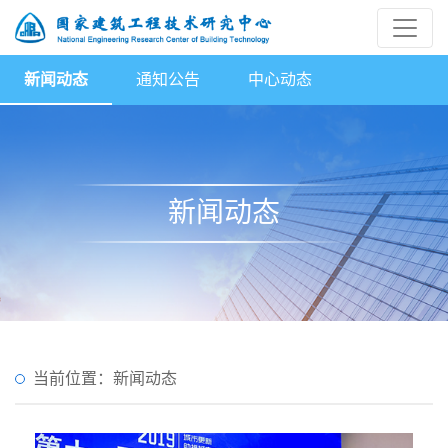
新闻动态
通知公告
中心动态
新闻动态
当前位置：
新闻动态